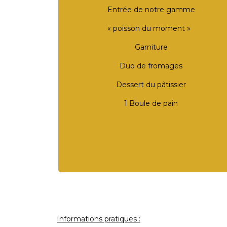
Entrée de notre gamme
« poisson du moment »
Garniture
Duo de fromages
Dessert du pâtissier
1 Boule de pain
Informations pratiques :